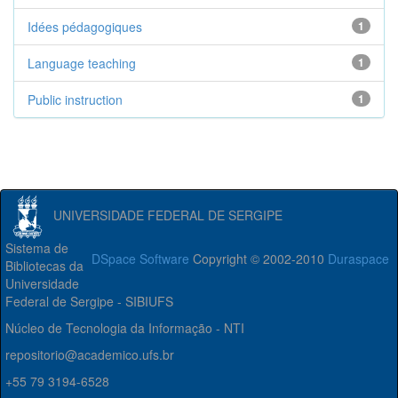
Idées pédagogiques
1
Language teaching
1
Public instruction
1
UNIVERSIDADE FEDERAL DE SERGIPE
Sistema de
DSpace Software
Copyright © 2002-2010
Duraspace
Bibliotecas da
Universidade
Federal de Sergipe - SIBIUFS
Núcleo de Tecnologia da Informação - NTI
repositorio@academico.ufs.br
+55 79 3194-6528