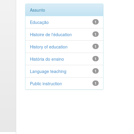
Assunto
Educação
1
Histoire de l'éducation
1
History of education
1
História do ensino
1
Language teaching
1
Public instruction
1