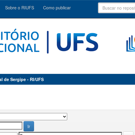
Sobre o RIUFS
Como publicar
al de Sergipe - RI/UFS