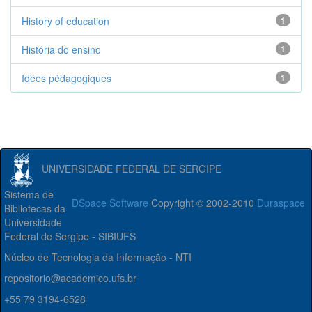
History of education
1
História do ensino
1
Idées pédagogiques
1
UNIVERSIDADE FEDERAL DE SERGIPE
Sistema de
DSpace Software
Copyright © 2002-2010
Duraspace
Bibliotecas da
Universidade
Federal de Sergipe - SIBIUFS
Núcleo de Tecnologia da Informação - NTI
repositorio@academico.ufs.br
+55 79 3194-6528