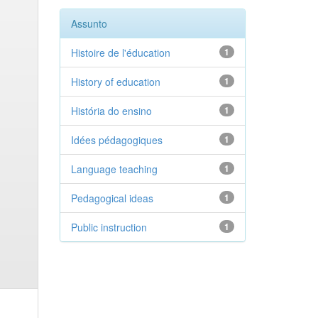
Assunto
Histoire de l'éducation
1
History of education
1
História do ensino
1
Idées pédagogiques
1
Language teaching
1
Pedagogical ideas
1
Public instruction
1