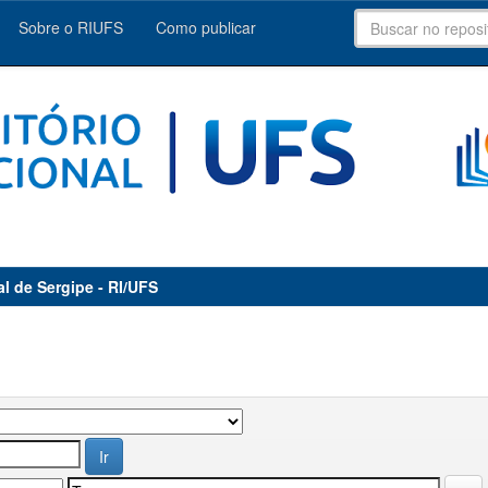
Sobre o RIUFS
Como publicar
al de Sergipe - RI/UFS