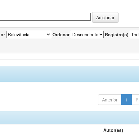
por
Ordenar
Registro(s)
Anterior
1
P
Autor(es)