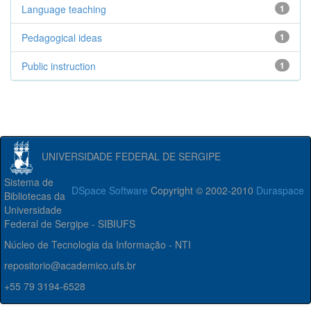
Language teaching
1
Pedagogical ideas
1
Public instruction
1
UNIVERSIDADE FEDERAL DE SERGIPE
Sistema de
DSpace Software
Copyright © 2002-2010
Duraspace
Bibliotecas da
Universidade
Federal de Sergipe - SIBIUFS
Núcleo de Tecnologia da Informação - NTI
repositorio@academico.ufs.br
+55 79 3194-6528