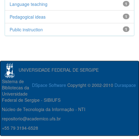
Language teaching
1
Pedagogical ideas
1
Public instruction
1
UNIVERSIDADE FEDERAL DE SERGIPE
Sistema de
DSpace Software
Copyright © 2002-2010
Duraspace
Bibliotecas da
Universidade
Federal de Sergipe - SIBIUFS
Núcleo de Tecnologia da Informação - NTI
repositorio@academico.ufs.br
+55 79 3194-6528