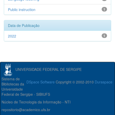
Public instruction
1
Data de Publicação
2022
1
UNIVERSIDADE FEDERAL DE SERGIPE
Sistema de
DSpace Software
Copyright © 2002-2010
Duraspace
Bibliotecas da
Universidade
Federal de Sergipe - SIBIUFS
Núcleo de Tecnologia da Informação - NTI
repositorio@academico.ufs.br