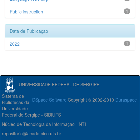
Public instruction
1
Data de Publicação
2022
1
UNIVERSIDADE FEDERAL DE SERGIPE
Sistema de
DSpace Software
Copyright © 2002-2010
Duraspace
Bibliotecas da
Universidade
Federal de Sergipe - SIBIUFS
Núcleo de Tecnologia da Informação - NTI
repositorio@academico.ufs.br