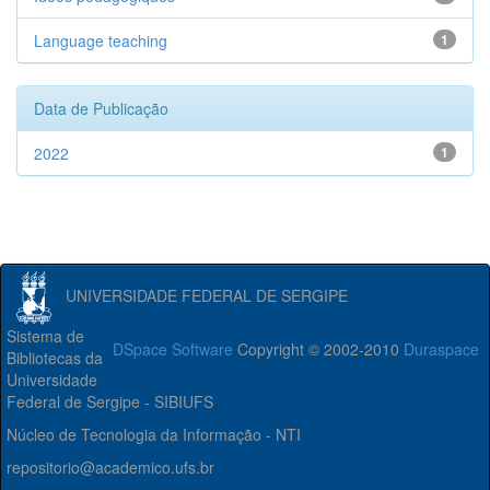
Language teaching
1
Data de Publicação
2022
1
UNIVERSIDADE FEDERAL DE SERGIPE
Sistema de
DSpace Software
Copyright © 2002-2010
Duraspace
Bibliotecas da
Universidade
Federal de Sergipe - SIBIUFS
Núcleo de Tecnologia da Informação - NTI
repositorio@academico.ufs.br