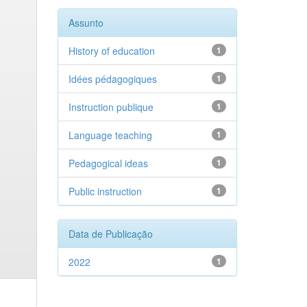
Assunto
History of education
1
Idées pédagogiques
1
Instruction publique
1
Language teaching
1
Pedagogical ideas
1
Public instruction
1
Data de Publicação
2022
1