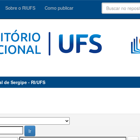
Sobre o RIUFS
Como publicar
al de Sergipe - RI/UFS