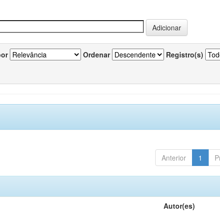
por
Ordenar
Registro(s)
Anterior
1
P
Autor(es)