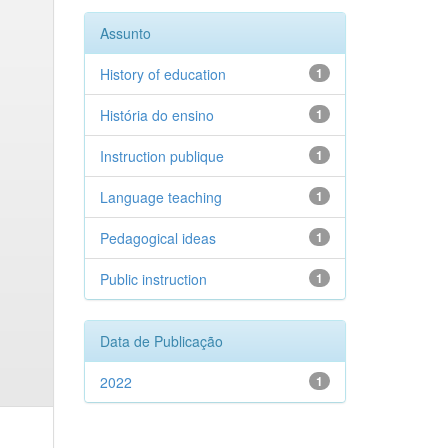
Assunto
History of education
1
História do ensino
1
Instruction publique
1
Language teaching
1
Pedagogical ideas
1
Public instruction
1
Data de Publicação
2022
1