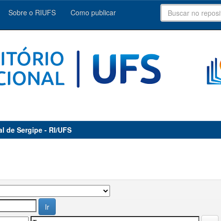
Sobre o RIUFS
Como publicar
al de Sergipe - RI/UFS