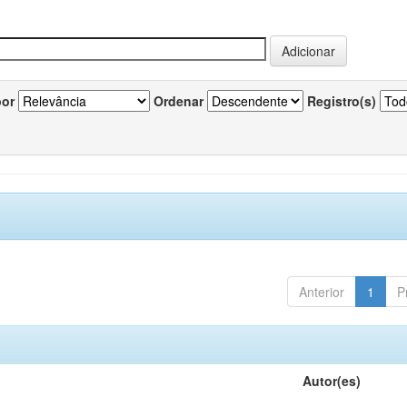
por
Ordenar
Registro(s)
Anterior
1
P
Autor(es)