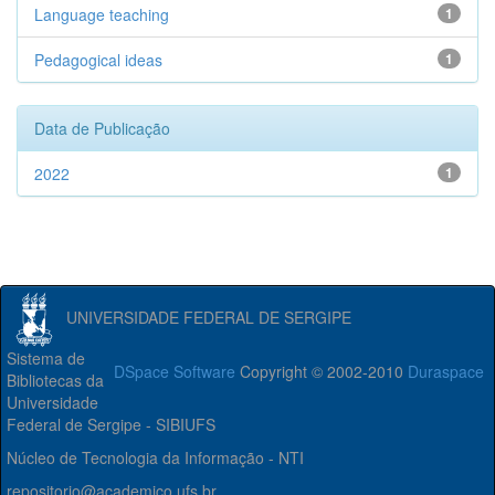
Language teaching
1
Pedagogical ideas
1
Data de Publicação
2022
1
UNIVERSIDADE FEDERAL DE SERGIPE
Sistema de
DSpace Software
Copyright © 2002-2010
Duraspace
Bibliotecas da
Universidade
Federal de Sergipe - SIBIUFS
Núcleo de Tecnologia da Informação - NTI
repositorio@academico.ufs.br