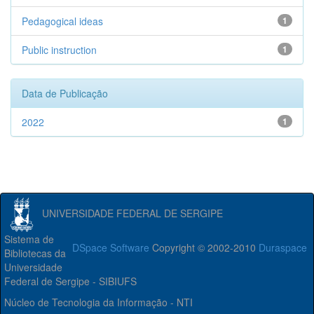
Pedagogical ideas
1
Public instruction
1
Data de Publicação
2022
1
UNIVERSIDADE FEDERAL DE SERGIPE
Sistema de
DSpace Software
Copyright © 2002-2010
Duraspace
Bibliotecas da
Universidade
Federal de Sergipe - SIBIUFS
Núcleo de Tecnologia da Informação - NTI