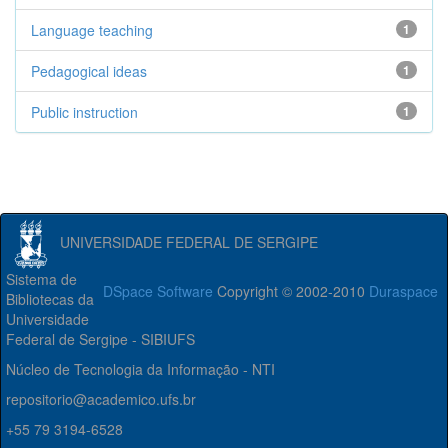
Language teaching
1
Pedagogical ideas
1
Public instruction
1
UNIVERSIDADE FEDERAL DE SERGIPE
Sistema de
DSpace Software
Copyright © 2002-2010
Duraspace
Bibliotecas da
Universidade
Federal de Sergipe - SIBIUFS
Núcleo de Tecnologia da Informação - NTI
repositorio@academico.ufs.br
+55 79 3194-6528