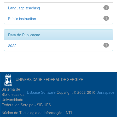
Language teaching
1
Public instruction
1
Data de Publicação
2022
1
UNIVERSIDADE FEDERAL DE SERGIPE
Sistema de
DSpace Software
Copyright © 2002-2010
Duraspace
Bibliotecas da
Universidade
Federal de Sergipe - SIBIUFS
Núcleo de Tecnologia da Informação - NTI