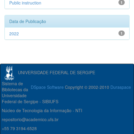
Public instruction
1
Data de Publicação
2022
1
UNIVERSIDADE FEDERAL DE SERGIPE
Sistema de
DSpace Software
Copyright © 2002-2010
Duraspace
Bibliotecas da
Universidade
Federal de Sergipe - SIBIUFS
Núcleo de Tecnologia da Informação - NTI
repositorio@academico.ufs.br
+55 79 3194-6528