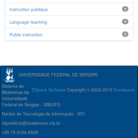
Instruction publique
1
Language teaching
1
Public instruction
1
UNIVERSIDADE FEDERAL DE SERGIPE
Sistema de
DSpace Software
Copyright © 2002-2010
Duraspace
Bibliotecas da
Universidade
Federal de Sergipe - SIBIUFS
Núcleo de Tecnologia da Informação - NTI
repositorio@academico.ufs.br
+55 79 3194-6528