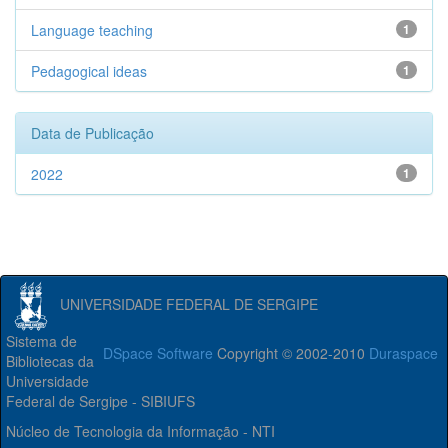
Language teaching
1
Pedagogical ideas
1
Data de Publicação
2022
1
UNIVERSIDADE FEDERAL DE SERGIPE
Sistema de
DSpace Software
Copyright © 2002-2010
Duraspace
Bibliotecas da
Universidade
Federal de Sergipe - SIBIUFS
Núcleo de Tecnologia da Informação - NTI