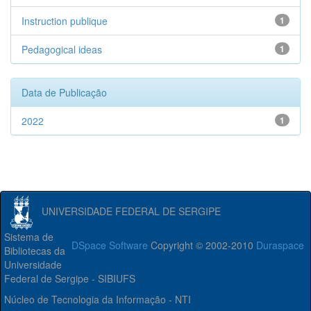
Instruction publique
1
Pedagogical ideas
1
Data de Publicação
2022
1
UNIVERSIDADE FEDERAL DE SERGIPE
Sistema de
DSpace Software
Copyright © 2002-2010
Duraspace
Bibliotecas da
Universidade
Federal de Sergipe - SIBIUFS
Núcleo de Tecnologia da Informação - NTI