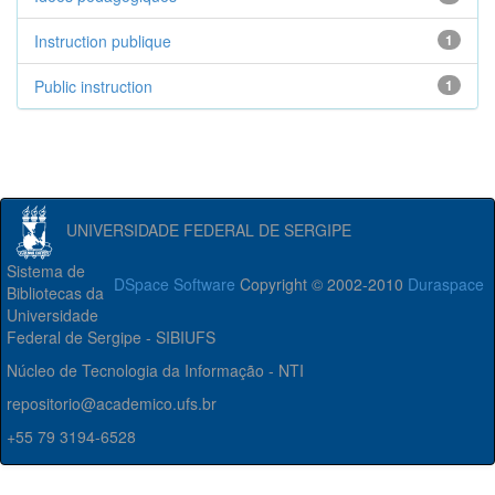
Instruction publique
1
Public instruction
1
UNIVERSIDADE FEDERAL DE SERGIPE
Sistema de
DSpace Software
Copyright © 2002-2010
Duraspace
Bibliotecas da
Universidade
Federal de Sergipe - SIBIUFS
Núcleo de Tecnologia da Informação - NTI
repositorio@academico.ufs.br
+55 79 3194-6528