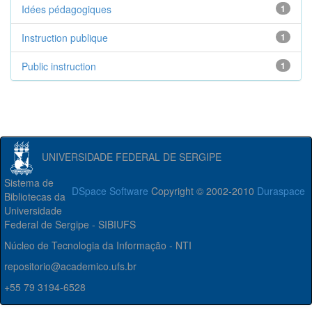
Idées pédagogiques
1
Instruction publique
1
Public instruction
1
UNIVERSIDADE FEDERAL DE SERGIPE
Sistema de
DSpace Software
Copyright © 2002-2010
Duraspace
Bibliotecas da
Universidade
Federal de Sergipe - SIBIUFS
Núcleo de Tecnologia da Informação - NTI
repositorio@academico.ufs.br
+55 79 3194-6528