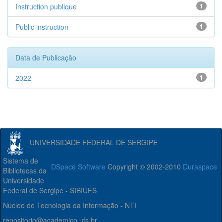
Instruction publique
1
Public instruction
1
Data de Publicação
2022
1
UNIVERSIDADE FEDERAL DE SERGIPE
Sistema de
DSpace Software
Copyright © 2002-2010
Duraspace
Bibliotecas da
Universidade
Federal de Sergipe - SIBIUFS
Núcleo de Tecnologia da Informação - NTI
repositorio@academico.ufs.br