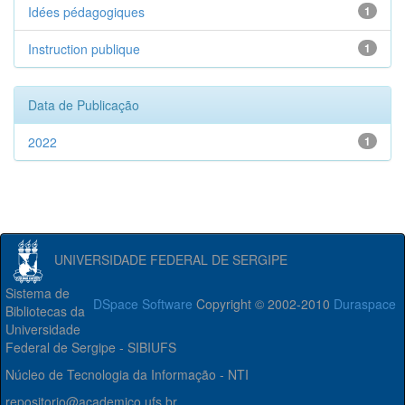
Idées pédagogiques
1
Instruction publique
1
Data de Publicação
2022
1
UNIVERSIDADE FEDERAL DE SERGIPE
Sistema de
DSpace Software
Copyright © 2002-2010
Duraspace
Bibliotecas da
Universidade
Federal de Sergipe - SIBIUFS
Núcleo de Tecnologia da Informação - NTI
repositorio@academico.ufs.br