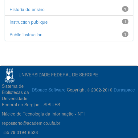
História do ensino
1
Instruction publique
1
Public instruction
1
UNIVERSIDADE FEDERAL DE SERGIPE
Sistema de
DSpace Software
Copyright © 2002-2010
Duraspace
Bibliotecas da
Universidade
Federal de Sergipe - SIBIUFS
Núcleo de Tecnologia da Informação - NTI
repositorio@academico.ufs.br
+55 79 3194-6528