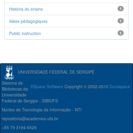
História do ensino
1
Idées pédagogiques
1
Public instruction
1
UNIVERSIDADE FEDERAL DE SERGIPE
Sistema de
DSpace Software
Copyright © 2002-2010
Duraspace
Bibliotecas da
Universidade
Federal de Sergipe - SIBIUFS
Núcleo de Tecnologia da Informação - NTI
repositorio@academico.ufs.br
+55 79 3194-6528