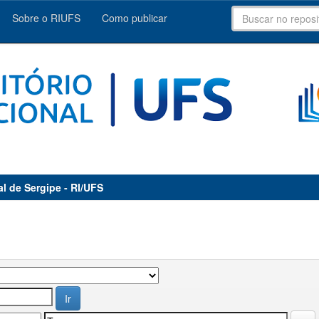
Sobre o RIUFS
Como publicar
al de Sergipe - RI/UFS