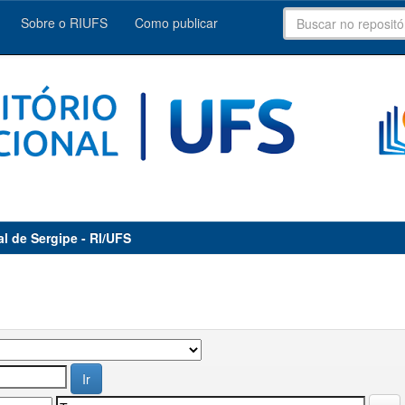
Sobre o RIUFS
Como publicar
al de Sergipe - RI/UFS