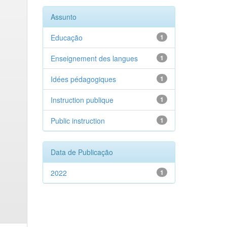
Assunto
Educação
1
Enseignement des langues
1
Idées pédagogiques
1
Instruction publique
1
Public instruction
1
Data de Publicação
2022
1