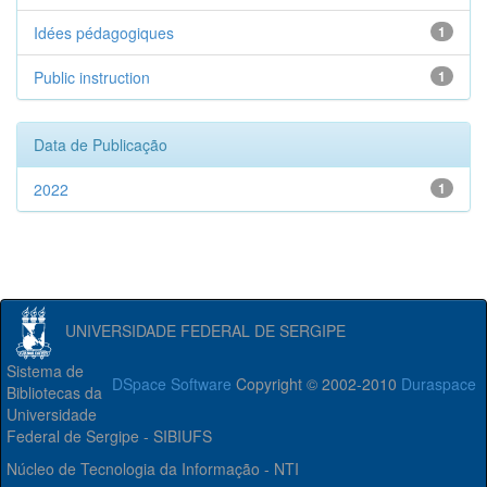
Idées pédagogiques
1
Public instruction
1
Data de Publicação
2022
1
UNIVERSIDADE FEDERAL DE SERGIPE
Sistema de
DSpace Software
Copyright © 2002-2010
Duraspace
Bibliotecas da
Universidade
Federal de Sergipe - SIBIUFS
Núcleo de Tecnologia da Informação - NTI