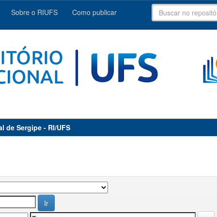
Sobre o RIUFS
Como publicar
al de Sergipe - RI/UFS