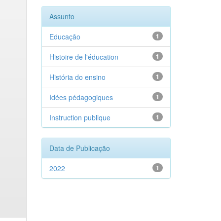
Assunto
Educação
1
Histoire de l'éducation
1
História do ensino
1
Idées pédagogiques
1
Instruction publique
1
Data de Publicação
2022
1