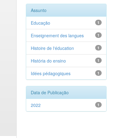
Assunto
Educação
1
Enseignement des langues
1
Histoire de l'éducation
1
História do ensino
1
Idées pédagogiques
1
Data de Publicação
2022
1