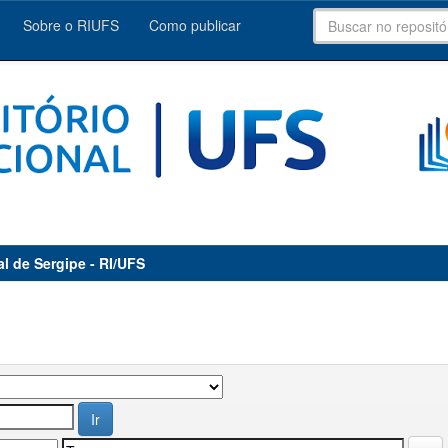
Sobre o RIUFS
Como publicar
al de Sergipe - RI/UFS