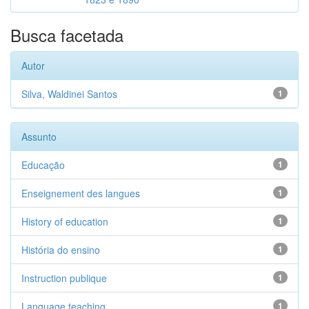
Busca facetada
Autor
Silva, Waldinei Santos
1
Assunto
Educação
1
Enseignement des langues
1
History of education
1
História do ensino
1
Instruction publique
1
Language teaching
1