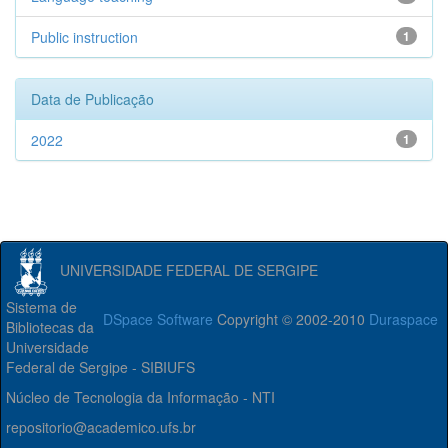
Public instruction
1
Data de Publicação
2022
1
UNIVERSIDADE FEDERAL DE SERGIPE
Sistema de
DSpace Software
Copyright © 2002-2010
Duraspace
Bibliotecas da
Universidade
Federal de Sergipe - SIBIUFS
Núcleo de Tecnologia da Informação - NTI
repositorio@academico.ufs.br