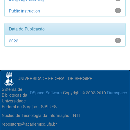
Public instruction
1
Data de Publicação
2022
1
UNIVERSIDADE FEDERAL DE SERGIPE
Sistema de
DSpace Software
Copyright © 2002-2010
Duraspace
Bibliotecas da
Universidade
Federal de Sergipe - SIBIUFS
Núcleo de Tecnologia da Informação - NTI
repositorio@academico.ufs.br