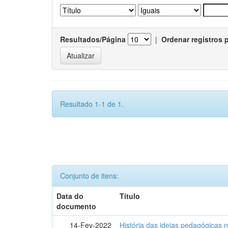
Resultados/Página
|
Ordenar registros 
Resultado 1-1 de 1.
Conjunto de itens:
Data do
Título
documento
14-Fev-2022
História das ideias pedagógicas n