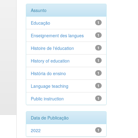
Assunto
Educação
1
Enseignement des langues
1
Histoire de l'éducation
1
History of education
1
História do ensino
1
Language teaching
1
Public instruction
1
Data de Publicação
2022
1