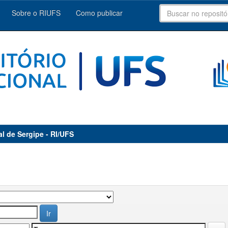
Sobre o RIUFS
Como publicar
al de Sergipe - RI/UFS