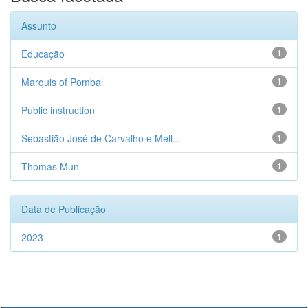
Assunto
Educação
1
Marquis of Pombal
1
Public instruction
1
Sebastião José de Carvalho e Mell...
1
Thomas Mun
1
Data de Publicação
2023
1