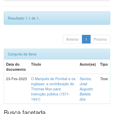
Resultado 1-1 de 1.
Anterior
1
Próximo
Conjunto de itens:
Data do
Título
Autor(es)
Tipo
documento
23-Fev-2023
O Marquês de Pombal e os
Santos,
Tese
ingleses: a contribuição de
José
Thomas Mun para
Augusto
instrução pública (1571-
Batista
1641)
dos
Busca facetada