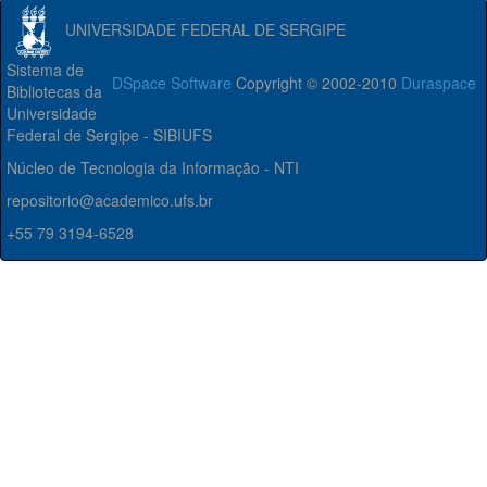
UNIVERSIDADE FEDERAL DE SERGIPE
Sistema de
DSpace Software
Copyright © 2002-2010
Duraspace
Bibliotecas da
Universidade
Federal de Sergipe - SIBIUFS
Núcleo de Tecnologia da Informação - NTI
repositorio@academico.ufs.br
+55 79 3194-6528