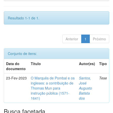
Resultado 1-1 de 1.
Anterior
1
Próximo
Conjunto de itens:
Data do
Título
Autor(es)
Tipo
documento
23-Fev-2023
O Marquês de Pombal e os
Santos,
Tese
ingleses: a contribuição de
José
Thomas Mun para
Augusto
instrução pública (1571-
Batista
1641)
dos
Busca facetada