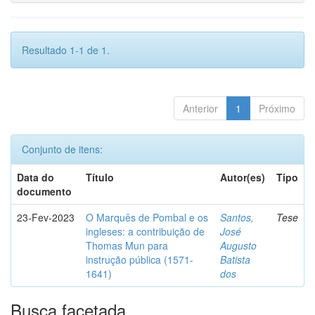
Resultado 1-1 de 1.
Anterior
1
Próximo
Conjunto de itens:
Data do
Título
Autor(es)
Tipo
documento
23-Fev-2023
O Marquês de Pombal e os
Santos,
Tese
ingleses: a contribuição de
José
Thomas Mun para
Augusto
instrução pública (1571-
Batista
1641)
dos
Busca facetada