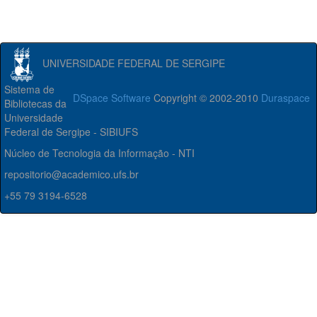
UNIVERSIDADE FEDERAL DE SERGIPE
Sistema de
DSpace Software
Copyright © 2002-2010
Duraspace
Bibliotecas da
Universidade
Federal de Sergipe - SIBIUFS
Núcleo de Tecnologia da Informação - NTI
repositorio@academico.ufs.br
+55 79 3194-6528