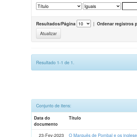
Resultados/Página
|
Ordenar registros 
Resultado 1-1 de 1.
Conjunto de itens:
Data do
Título
documento
23-Fev-2023
O Marquês de Pombal e os inglese