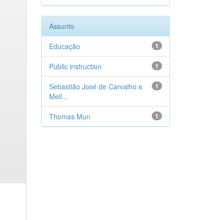
Assunto
Educação
1
Public instruction
1
Sebastião José de Carvalho e
1
Mell...
Thomas Mun
1