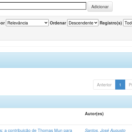
por
Ordenar
Registro(s)
Anterior
1
P
Autor(es)
s: a contribuição de Thomas Mun para
Santos, José Augusto