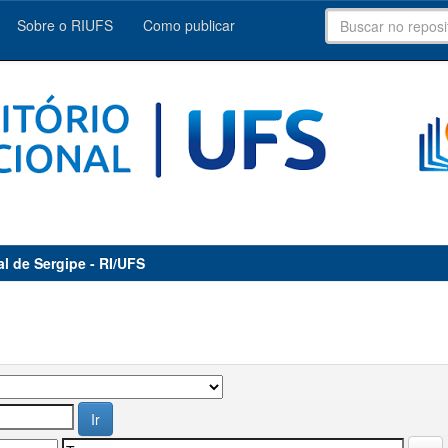
Sobre o RIUFS
Como publicar
al de Sergipe - RI/UFS