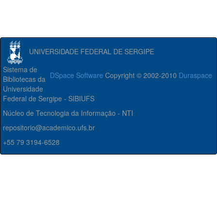
UNIVERSIDADE FEDERAL DE SERGIPE
Sistema de
DSpace Software
Copyright © 2002-2010
Duraspace
Bibliotecas da
Universidade
Federal de Sergipe - SIBIUFS
Núcleo de Tecnologia da Informação - NTI
repositorio@academico.ufs.br
+55 79 3194-6528