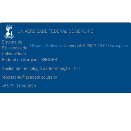
UNIVERSIDADE FEDERAL DE SERGIPE
Sistema de
DSpace Software
Copyright © 2002-2010
Duraspace
Bibliotecas da
Universidade
Federal de Sergipe - SIBIUFS
Núcleo de Tecnologia da Informação - NTI
repositorio@academico.ufs.br
+55 79 3194-6528