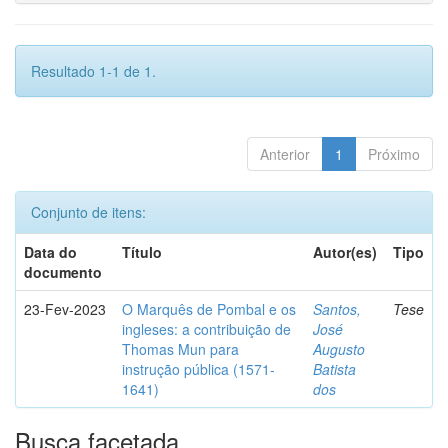
Resultado 1-1 de 1.
Anterior
1
Próximo
Conjunto de itens:
Data do
Título
Autor(es)
Tipo
documento
23-Fev-2023
O Marquês de Pombal e os
Santos,
Tese
ingleses: a contribuição de
José
Thomas Mun para
Augusto
instrução pública (1571-
Batista
1641)
dos
Busca facetada