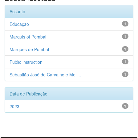
Assunto
Educação
1
Marquis of Pombal
1
Marquês de Pombal
1
Public instruction
1
Sebastião José de Carvalho e Mell...
1
Data de Publicação
2023
1