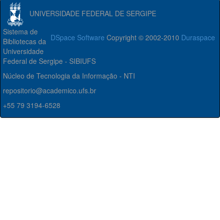
UNIVERSIDADE FEDERAL DE SERGIPE
Sistema de
DSpace Software
Copyright © 2002-2010
Duraspace
Bibliotecas da
Universidade
Federal de Sergipe - SIBIUFS
Núcleo de Tecnologia da Informação - NTI
repositorio@academico.ufs.br
+55 79 3194-6528