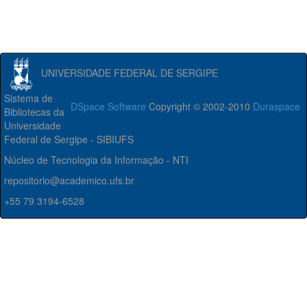
UNIVERSIDADE FEDERAL DE SERGIPE
Sistema de
DSpace Software
Copyright © 2002-2010
Duraspace
Bibliotecas da
Universidade
Federal de Sergipe - SIBIUFS
Núcleo de Tecnologia da Informação - NTI
repositorio@academico.ufs.br
+55 79 3194-6528