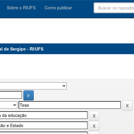
Sobre o RIUFS
Como publicar
al de Sergipe - RI/UFS