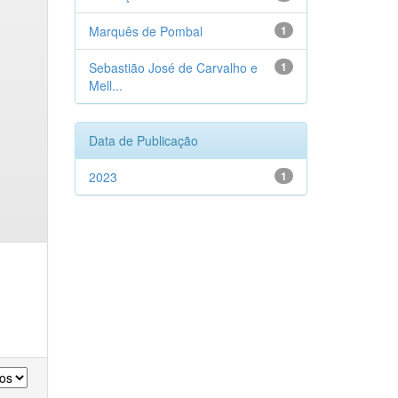
Marquês de Pombal
1
Sebastião José de Carvalho e
1
Mell...
Data de Publicação
2023
1