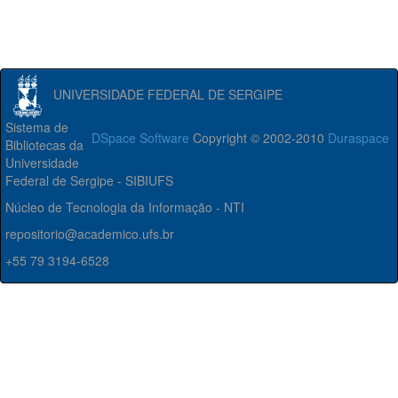
UNIVERSIDADE FEDERAL DE SERGIPE
Sistema de
DSpace Software
Copyright © 2002-2010
Duraspace
Bibliotecas da
Universidade
Federal de Sergipe - SIBIUFS
Núcleo de Tecnologia da Informação - NTI
repositorio@academico.ufs.br
+55 79 3194-6528