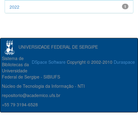
2022
1
UNIVERSIDADE FEDERAL DE SERGIPE
Sistema de
DSpace Software
Copyright © 2002-2010
Duraspace
Bibliotecas da
Universidade
Federal de Sergipe - SIBIUFS
Núcleo de Tecnologia da Informação - NTI
repositorio@academico.ufs.br
+55 79 3194-6528