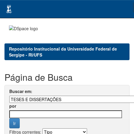
Skip
navigation
Repositório Institucional da Universidade Federal de
Sergipe - RI/UFS
Página de Busca
Buscar em:
por
Filtros correntes: