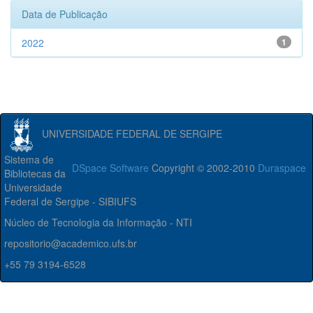
Data de Publicação
2022
1
UNIVERSIDADE FEDERAL DE SERGIPE
Sistema de
DSpace Software
Copyright © 2002-2010
Duraspace
Bibliotecas da
Universidade
Federal de Sergipe - SIBIUFS
Núcleo de Tecnologia da Informação - NTI
repositorio@academico.ufs.br
+55 79 3194-6528