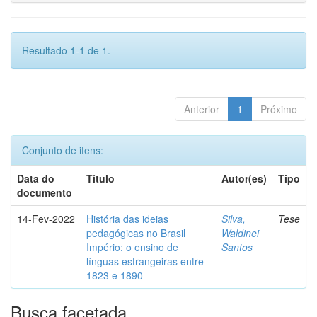
Resultado 1-1 de 1.
Anterior
1
Próximo
Conjunto de itens:
Data do
Título
Autor(es)
Tipo
documento
14-Fev-2022
História das ideias
Silva,
Tese
pedagógicas no Brasil
Waldinei
Império: o ensino de
Santos
línguas estrangeiras entre
1823 e 1890
Busca facetada