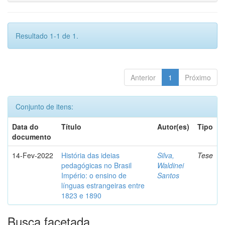
Resultado 1-1 de 1.
Anterior
1
Próximo
Conjunto de itens:
Data do
Título
Autor(es)
Tipo
documento
14-Fev-2022
História das ideias
Silva,
Tese
pedagógicas no Brasil
Waldinei
Império: o ensino de
Santos
línguas estrangeiras entre
1823 e 1890
Busca facetada