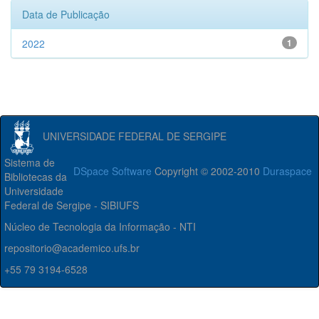
Data de Publicação
2022
1
UNIVERSIDADE FEDERAL DE SERGIPE
Sistema de
DSpace Software
Copyright © 2002-2010
Duraspace
Bibliotecas da
Universidade
Federal de Sergipe - SIBIUFS
Núcleo de Tecnologia da Informação - NTI
repositorio@academico.ufs.br
+55 79 3194-6528