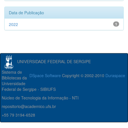
Data de Publicação
2022
1
UNIVERSIDADE FEDERAL DE SERGIPE
Sistema de
DSpace Software
Copyright © 2002-2010
Duraspace
Bibliotecas da
Universidade
Federal de Sergipe - SIBIUFS
Núcleo de Tecnologia da Informação - NTI
repositorio@academico.ufs.br
+55 79 3194-6528