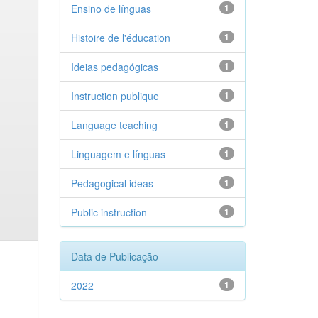
Ensino de línguas
1
Histoire de l'éducation
1
Ideias pedagógicas
1
Instruction publique
1
Language teaching
1
Linguagem e línguas
1
Pedagogical ideas
1
Public instruction
1
Data de Publicação
2022
1