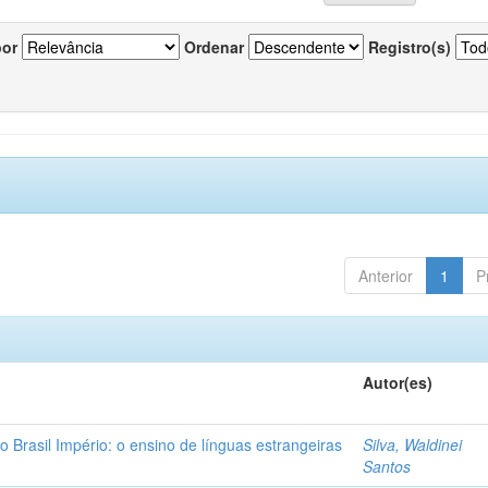
por
Ordenar
Registro(s)
Anterior
1
P
Autor(es)
o Brasil Império: o ensino de línguas estrangeiras
Silva, Waldinei
Santos