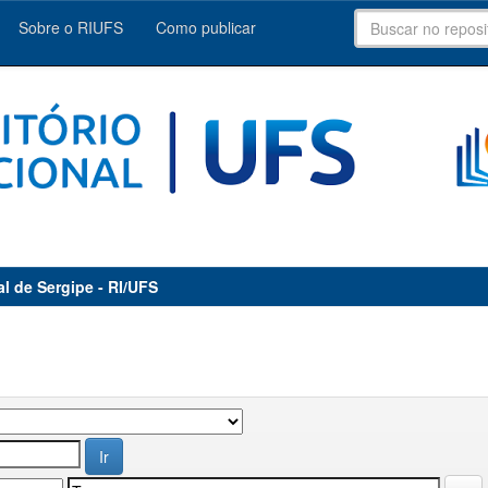
Sobre o RIUFS
Como publicar
al de Sergipe - RI/UFS