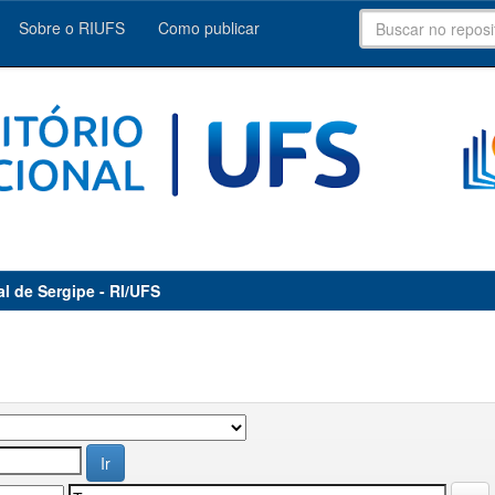
Sobre o RIUFS
Como publicar
al de Sergipe - RI/UFS