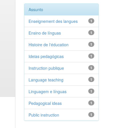
Assunto
Enseignement des langues
1
Ensino de línguas
1
Histoire de l'éducation
1
Ideias pedagógicas
1
Instruction publique
1
Language teaching
1
Linguagem e línguas
1
Pedagogical ideas
1
Public instruction
1