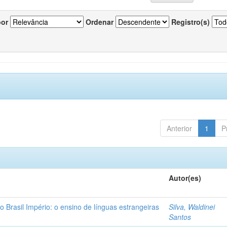
por
Ordenar
Registro(s)
Anterior
1
P
Autor(es)
o Brasil Império: o ensino de línguas estrangeiras
Silva, Waldinei
Santos