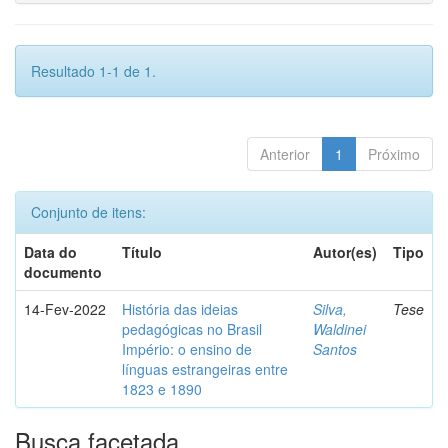
Resultado 1-1 de 1.
Anterior
1
Próximo
Conjunto de itens:
Data do
Título
Autor(es)
Tipo
documento
14-Fev-2022
História das ideias
Silva,
Tese
pedagógicas no Brasil
Waldinei
Império: o ensino de
Santos
línguas estrangeiras entre
1823 e 1890
Busca facetada