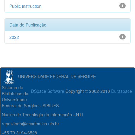
Public instruction
1
Data de Publicação
2022
1
UNIVERSIDADE FEDERAL DE SERGIPE
Sistema de
DSpace Software
Copyright © 2002-2010
Duraspace
Bibliotecas da
Universidade
Federal de Sergipe - SIBIUFS
Núcleo de Tecnologia da Informação - NTI
repositorio@academico.ufs.br
+55 79 3194-6528